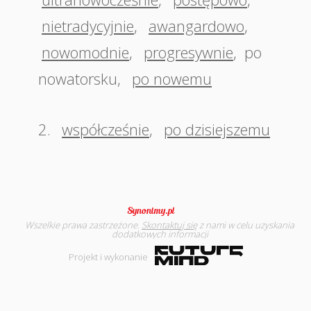
nietradycyjnie
,
awangardowo
,
nowomodnie
,
progresywnie
,
po
nowatorsku
,
po nowemu
2.
współcześnie
,
po dzisiejszemu
Wszelkie prawa zastrzeżone.
Skontaktuj się
z nami w celu uzyskania
dodatkowych informacji
Projekt i wykonanie