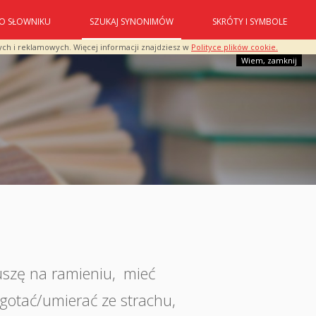
O SŁOWNIKU
SZUKAJ SYNONIMÓW
SKRÓTY I SYMBOLE
ych i reklamowych. Więcej informacji znajdziesz w
Polityce plików cookie.
Wiem, zamknij
uszę na ramieniu
,
mieć
gotać/umierać ze strachu
,