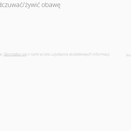
dczuwać/żywić obawę
e.
Skontaktuj się
z nami w celu uzyskania dodatkowych informacji
Pr