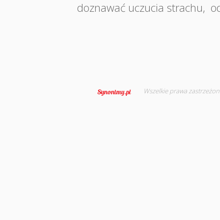
doznawać uczucia strachu
,
o
Wszelkie prawa zastrzeżon