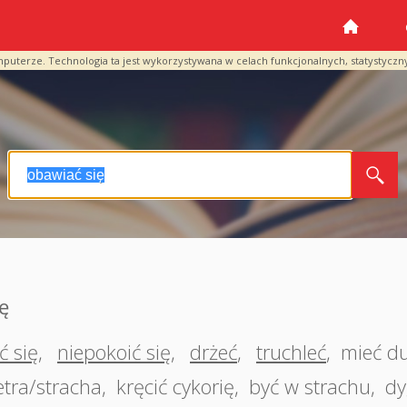
mputerze. Technologia ta jest wykorzystywana w celach funkcjonalnych, statystyczn
ę
ć się
,
niepokoić się
,
drżeć
,
truchleć
,
mieć d
etra/stracha
,
kręcić cykorię
,
być w strachu
,
dy