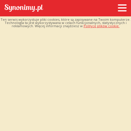
Ten serwis wykorzystuje pliki cookies, które są zapisywane na Twoim komputerze.
Technologia ta jest wykorzystywana w celach funkcjonalnych, statystycznych i
reklamowych. Więcej informacji znajdziesz w
Polityce plików cookie.