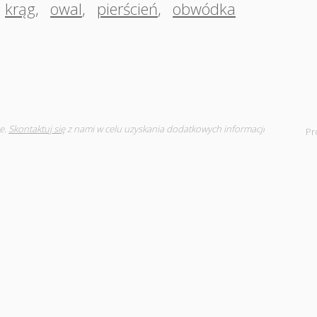
krąg
,
owal
,
pierścień
,
obwódka
e.
Skontaktuj się
z nami w celu uzyskania dodatkowych informacji
Pr