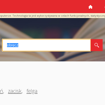
mputerze. Technologia ta jest wykorzystywana w celach funkcjonalnych, statystyczn
eń
,
zacisk
,
felga