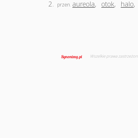
2.
aureola
,
otok
,
halo
,
przen.
Wszelkie prawa zastrzeżon