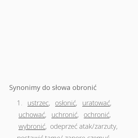
Synonimy do słowa obronić
1.
ustrzec
,
osłonić
,
uratować
,
uchować
,
uchronić
,
ochronić
,
wybronić
,
odeprzeć atak/zarzuty
,
postawić tamę/ zaporę czemuś
,