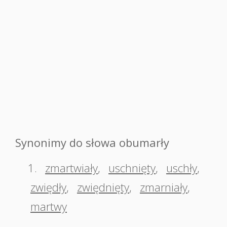
Synonimy do słowa obumarły
1.
zmartwiały
,
uschnięty
,
uschły
,
zwiędły
,
zwiędnięty
,
zmarniały
,
martwy