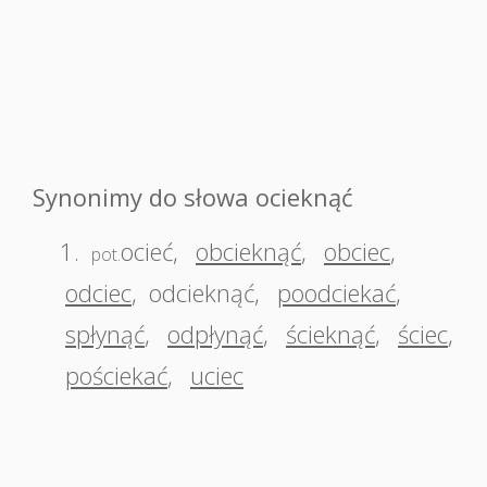
Synonimy do słowa ocieknąć
1.
ocieć
,
obcieknąć
,
obciec
,
pot.
odciec
,
odcieknąć
,
poodciekać
,
spłynąć
,
odpłynąć
,
ścieknąć
,
ściec
,
pościekać
,
uciec