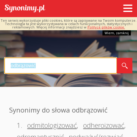
Ten serwis wykorzystuje pliki cookies, które są zapisywane na Twoim komputerze.
Technologia ta jest wykorzystywana w celach funkcjonalnych, statystycznych i
reklamowych. Więcej informacji znajdziesz w
Polityce plików cookie.
Wiem, zamknij
Synonimy do słowa odbrązowić
1.
odmitologizować
,
odheroizować
,
odromantycznić
,
podważyć/rozwiać