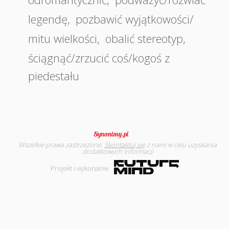
legendę
,
pozbawić wyjątkowości/
mitu wielkości
,
obalić stereotyp
,
ściągnąć/zrzucić coś/kogoś z
piedestału
Wszelkie prawa zastrzeżone.
Skontaktuj się
z nami w celu uzyskania
dodatkowych informacji
Projekt i wykonanie