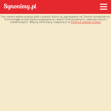
Ten serwis wykorzystuje pliki cookies, które są zapisywane na Twoim komputerze.
Technologia ta jest wykorzystywana w celach funkcjonalnych, statystycznych i
reklamowych. Więcej informacji znajdziesz w
Polityce plików cookie.