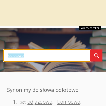
Wiem, zamknij
Synonimy do słowa odlotowo
1.
odjazdowo
,
bombowo
,
pot.