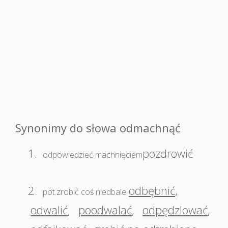
Synonimy do słowa odmachnąć
1.
pozdrowić
odpowiedzieć machnięciem
2.
odbębnić
,
pot.zrobić coś niedbale
odwalić
,
poodwalać
,
odpędzlować
,