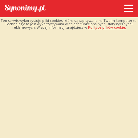
Ten serwis wykorzystuje pliki cookies, które są zapisywane na Twoim komputerze.
Technologia ta jest wykorzystywana w celach funkcjonalnych, statystycznych i
reklamowych. Więcej informacji znajdziesz w
Polityce plików cookie.