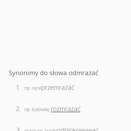
Synonimy do słowa odmrażać
1.
przemrażać
np. ręce
2.
rozmrażać
np. lodówkę
3.
odblokowywać
,
przen.np. środki