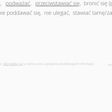
ć
,
podważać
,
przeciwstawiać się
,
bronić się 
nie poddawać się
,
nie ulegać
,
stawiać tamę/z
e.
Skontaktuj się
z nami w celu uzyskania dodatkowych informacji
Pr