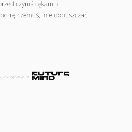
(przed czymś rękami i
apo-rę czemuś
,
nie dopuszczać
ojekt i wykonanie