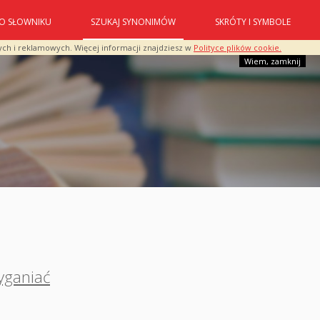
O SŁOWNIKU
SZUKAJ SYNONIMÓW
SKRÓTY I SYMBOLE
ych i reklamowych. Więcej informacji znajdziesz w
Polityce plików cookie.
Wiem, zamknij
yganiać