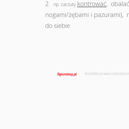
2.
kontrować
,
obala
np. zarzuty
nogami/zębami i pazurami)
,
do siebie
Wszelkie prawa zastrzeżon