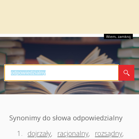
Wiem, zamknij
Synonimy do słowa odpowiedzialny
1.
dojrzały
,
racjonalny
,
rozsądny
,