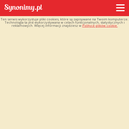
Ten serwis wykorzystuje pliki cookies, które są zapisywane na Twoim komputerze.
Technologia ta jest wykorzystywana w celach funkcjonalnych, statystycznych i
reklamowych. Więcej informacji znajdziesz w
Polityce plików cookie.