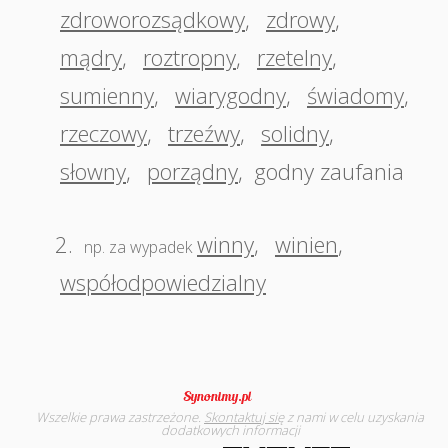
zdroworozsądkowy
,
zdrowy
,
mądry
,
roztropny
,
rzetelny
,
sumienny
,
wiarygodny
,
świadomy
,
rzeczowy
,
trzeźwy
,
solidny
,
słowny
,
porządny
,
godny zaufania
2.
winny
,
winien
,
np. za wypadek
współodpowiedzialny
Wszelkie prawa zastrzeżone.
Skontaktuj się
z nami w celu uzyskania
dodatkowych informacji