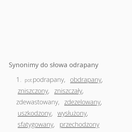
Synonimy do słowa odrapany
1.
podrapany
,
obdrapany
,
pot.
zniszczony
,
zniszczały
,
zdewastowany
,
zdezelowany
,
uszkodzony
,
wysłużony
,
sfatygowany
,
przechodzony