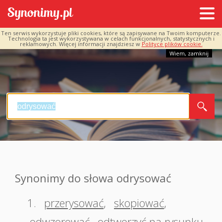
Ten serwis wykorzystuje pliki cookies, które są zapisywane na Twoim komputerze.
Technologia ta jest wykorzystywana w celach funkcjonalnych, statystycznych i
reklamowych. Więcej informacji znajdziesz w
Polityce plików cookie.
Wiem, zamknij
Synonimy do słowa odrysować
1.
przerysować
,
skopiować
,
odwzorować
,
odtworzyć na rysunku