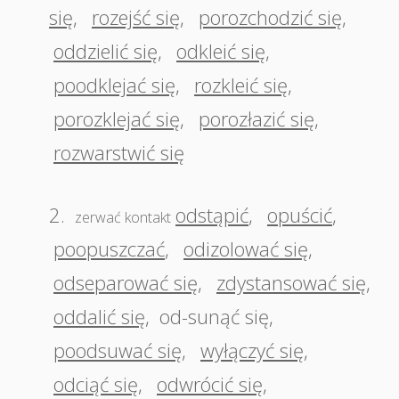
się
,
rozejść się
,
porozchodzić się
,
oddzielić się
,
odkleić się
,
poodklejać się
,
rozkleić się
,
porozklejać się
,
porozłazić się
,
rozwarstwić się
2.
odstąpić
,
opuścić
,
zerwać kontakt
poopuszczać
,
odizolować się
,
odseparować się
,
zdystansować się
,
oddalić się
,
od-sunąć się
,
poodsuwać się
,
wyłączyć się
,
odciąć się
,
odwrócić się
,