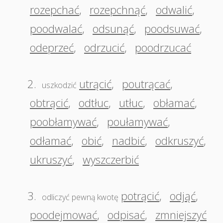
rozepchać
,
rozepchnąć
,
odwalić
,
poodwalać
,
odsunąć
,
poodsuwać
,
odeprzeć
,
odrzucić
,
poodrzucać
2.
utrącić
,
poutrącać
,
uszkodzić
obtrącić
,
odtłuc
,
utłuc
,
obłamać
,
poobłamywać
,
poułamywać
,
odłamać
,
obić
,
nadbić
,
odkruszyć
,
ukruszyć
,
wyszczerbić
3.
potrącić
,
odjąć
,
odliczyć pewną kwotę
poodejmować
,
odpisać
,
zmniejszyć