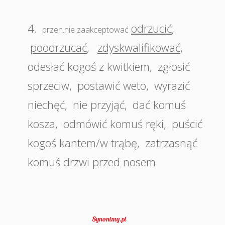
4.
odrzucić
,
przen.nie zaakceptować
poodrzucać
,
zdyskwalifikować
,
odesłać kogoś z kwitkiem
,
zgłosić
sprzeciw
,
postawić weto
,
wyrazić
niechęć
,
nie przyjąć
,
dać komuś
kosza
,
odmówić komuś ręki
,
puścić
kogoś kantem/w trąbę
,
zatrzasnąć
komuś drzwi przed nosem