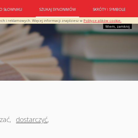
O SŁOWNIKU
SZUKAJ SYNONIMÓW
SKRÓTY I SYMBOLE
ych i reklamowych. Więcej informacji znajdziesz w
Polityce plików cookie.
Wiem, zamknij
zać
,
dostarczyć
,