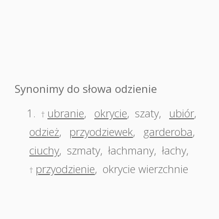
Synonimy do słowa odzienie
1.
ubranie
,
okrycie
,
szaty
,
ubiór
,
†
odzież
,
przyodziewek
,
garderoba
,
ciuchy
,
szmaty
,
łachmany
,
łachy
,
przyodzienie
,
okrycie wierzchnie
†