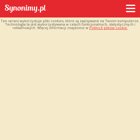
Ten serwis wykorzystuje pliki cookies, które są zapisywane na Twoim komputerze.
Technologia ta jest wykorzystywana w celach funkcjonalnych, statystycznych i
reklamowych. Więcej informacji znajdziesz w
Polityce plików cookie.