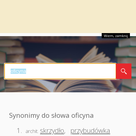
Wiem, zamknij
Synonimy do słowa oficyna
1.
skrzydło
,
przybudówka
archit.