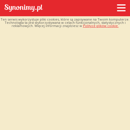
Ten serwis wykorzystuje pliki cookies, które są zapisywane na Twoim komputerze.
Technologia ta jest wykorzystywana w celach funkcjonalnych, statystycznych i
reklamowych. Więcej informacji znajdziesz w
Polityce plików cookie.