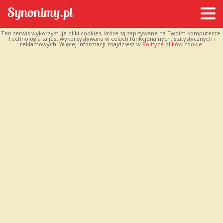
Ten serwis wykorzystuje pliki cookies, które są zapisywane na Twoim komputerze.
Technologia ta jest wykorzystywana w celach funkcjonalnych, statystycznych i
reklamowych. Więcej informacji znajdziesz w
Polityce plików cookie.