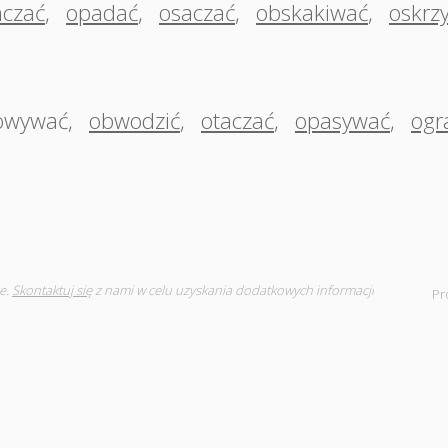
aczać
,
opadać
,
osaczać
,
obskakiwać
,
oskrz
owywać
,
obwodzić
,
otaczać
,
opasywać
,
ogr
e.
Skontaktuj się
z nami w celu uzyskania dodatkowych informacji
Pr