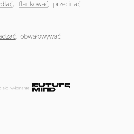
ydlać
,
flankować
,
przecinać
adzać
,
obwałowywać
ojekt i wykonanie