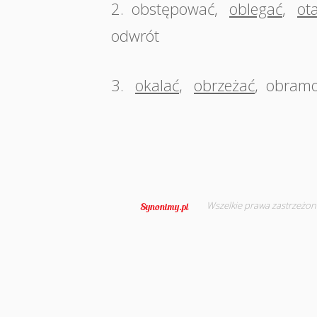
2.
obstępować
,
oblegać
,
ot
odwrót
3.
okalać
,
obrzeżać
,
obram
Wszelkie prawa zastrzeżon