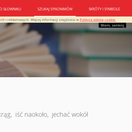
O SŁOWNIKU
SZUKAJ SYNONIMÓW
SKRÓTY I SYMBOLE
ych i reklamowych. Więcej informacji znajdziesz w
Polityce plików cookie.
Wiem, zamknij
krąg
,
iść naokoło
,
jechać wokół