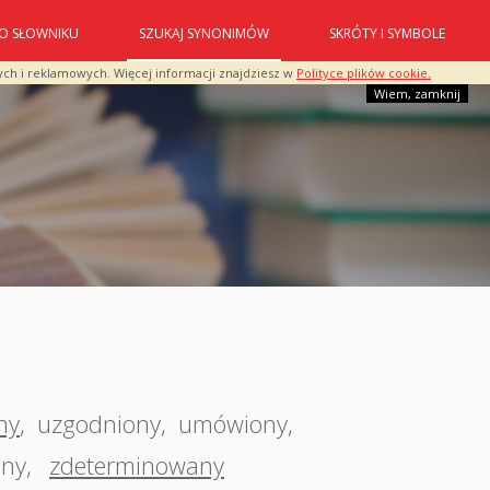
O SŁOWNIKU
SZUKAJ SYNONIMÓW
SKRÓTY I SYMBOLE
ych i reklamowych. Więcej informacji znajdziesz w
Polityce plików cookie.
Wiem, zamknij
ny
,
uzgodniony
,
umówiony
,
any
,
zdeterminowany