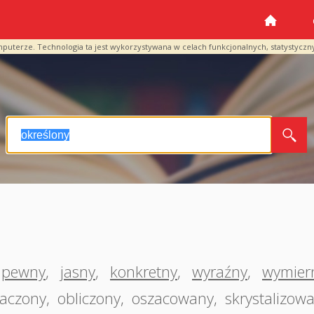
mputerze. Technologia ta jest wykorzystywana w celach funkcjonalnych, statystyczn
pewny
,
jasny
,
konkretny
,
wyraźny
,
wymier
aczony
,
obliczony
,
oszacowany
,
skrystalizow