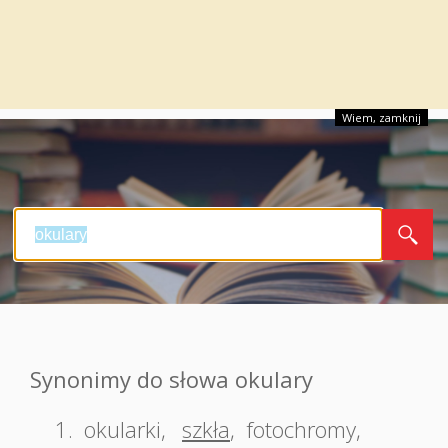
Wiem, zamknij
Synonimy do słowa okulary
1.
okularki
,
szkła
,
fotochromy
,