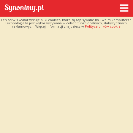
Ten serwis wykorzystuje pliki cookies, które są zapisywane na Twoim komputerze.
Technologia ta jest wykorzystywana w celach funkcjonalnych, statystycznych i
reklamowych. Więcej informacji znajdziesz w
Polityce plików cookie.