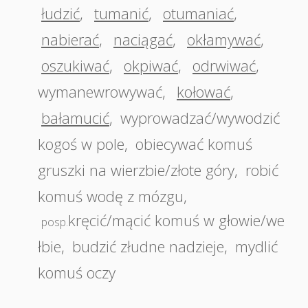
łudzić
,
tumanić
,
otumaniać
,
nabierać
,
naciągać
,
okłamywać
,
oszukiwać
,
okpiwać
,
odrwiwać
,
wymanewrowywać
,
kołować
,
bałamucić
,
wyprowadzać/wywodzić
kogoś w pole
,
obiecywać komuś
gruszki na wierzbie/złote góry
,
robić
komuś wodę z mózgu
,
kręcić/mącić komuś w głowie/we
posp.
łbie
,
budzić złudne nadzieje
,
mydlić
komuś oczy