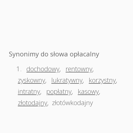
Synonimy do słowa opłacalny
1.
dochodowy
,
rentowny
,
zyskowny
,
lukratywny
,
korzystny
,
intratny
,
popłatny
,
kasowy
,
złotodajny
,
złotówkodajny