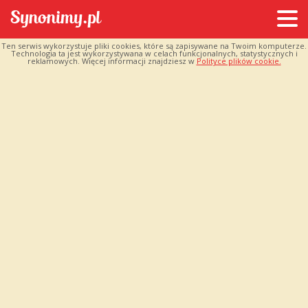
Ten serwis wykorzystuje pliki cookies, które są zapisywane na Twoim komputerze.
Technologia ta jest wykorzystywana w celach funkcjonalnych, statystycznych i
reklamowych. Więcej informacji znajdziesz w
Polityce plików cookie.