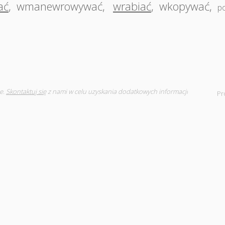
ać
,
wmanewrowywać
,
wrabiać
,
wkopywać
,
p
e.
Skontaktuj się
z nami w celu uzyskania dodatkowych informacji
Pr