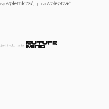
wpierniczać
,
wpieprzać
osp.
posp.
ojekt i wykonanie