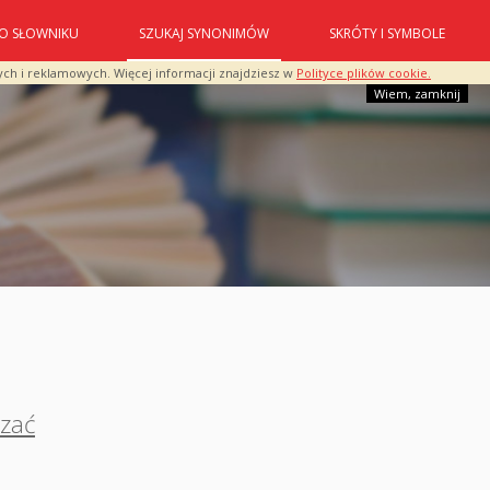
O SŁOWNIKU
SZUKAJ SYNONIMÓW
SKRÓTY I SYMBOLE
ych i reklamowych. Więcej informacji znajdziesz w
Polityce plików cookie.
Wiem, zamknij
czać