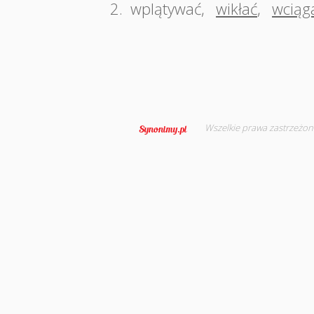
2.
wplątywać
,
wikłać
,
wciąg
Wszelkie prawa zastrzeżon