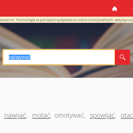
mputerze. Technologia ta jest wykorzystywana w celach funkcjonalnych, statystyczn
,
nawijać
,
motać
,
omotywać
,
spowijać
,
ota