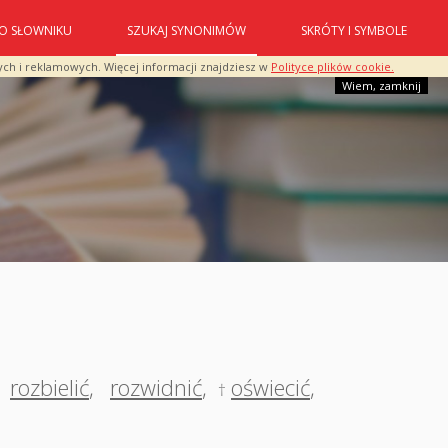
O SŁOWNIKU
SZUKAJ SYNONIMÓW
SKRÓTY I SYMBOLE
ych i reklamowych. Więcej informacji znajdziesz w
Polityce plików cookie.
Wiem, zamknij
rozbielić
,
rozwidnić
,
oświecić
,
†