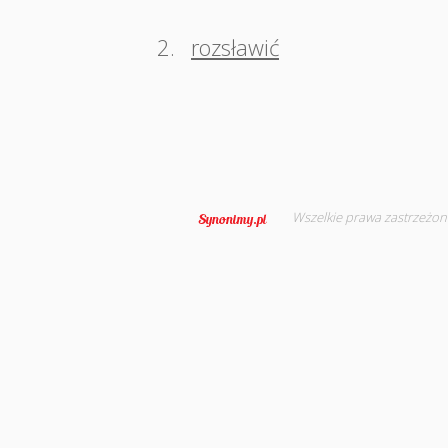
2.
rozsławić
Wszelkie prawa zastrzeżon