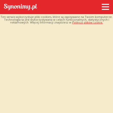
Ten serwis wykorzystuje pliki cookies, które są zapisywane na Twoim komputerze.
Technologia ta jest wykorzystywana w celach funkcjonalnych, statystycznych i
reklamowych. Więcej informacji znajdziesz w
Polityce plików cookie.