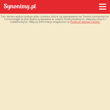
Ten serwis wykorzystuje pliki cookies, które są zapisywane na Twoim komputerze.
Technologia ta jest wykorzystywana w celach funkcjonalnych, statystycznych i
reklamowych. Więcej informacji znajdziesz w
Polityce plików cookie.