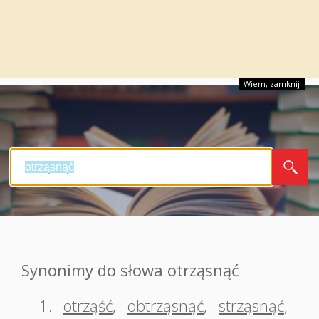
Wiem, zamknij
Synonimy do słowa otrząsnąć
1.
otrząść
,
obtrząsnąć
,
strząsnąć
,