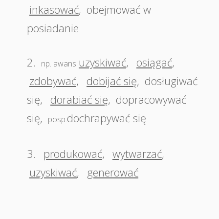
inkasować
,
obejmować w
posiadanie
2.
uzyskiwać
,
osiągać
,
np. awans
zdobywać
,
dobijać się
,
dosługiwać
się
,
dorabiać się
,
dopracowywać
się
,
dochrapywać się
posp.
3.
produkować
,
wytwarzać
,
uzyskiwać
,
generować