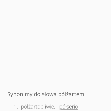
Synonimy do słowa półżartem
1.
półżartobliwie
,
półserio