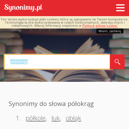
Ten serwis wykorzystuje pliki cookies, które są zapisywane na Twoim komputerze.
Technologia ta jest wykorzystywana w celach funkcjonalnych, statystycznych i
reklamowych. Więcej informacji znajdziesz w
Polityce plików cookie.
Wiem, zamknij
Synonimy do słowa półokrąg
1.
półkole
,
łuk
,
obłąk