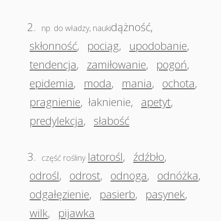
2.
dążność
,
np. do władzy, nauki
skłonność
,
pociąg
,
upodobanie
,
tendencja
,
zamiłowanie
,
pogoń
,
epidemia
,
moda
,
mania
,
ochota
,
pragnienie
,
łaknienie
,
apetyt
,
predylekcja
,
słabość
3.
latorośl
,
źdźbło
,
część rośliny
odrośl
,
odrost
,
odnoga
,
odnóżka
,
odgałęzienie
,
pasierb
,
pasynek
,
wilk
,
pijawka