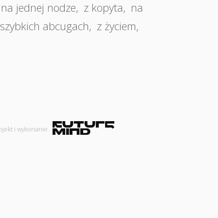
na jednej nodze
,
z kopyta
,
na
/szybkich abcugach
,
z życiem
,
ojekt i wykonanie