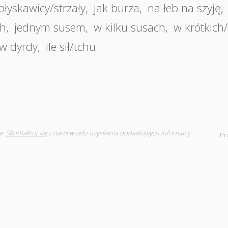
błyskawicy/strzały
,
jak burza
,
na łeb na szyję
,
ch
,
jednym susem
,
w kilku susach
,
w krótkich
w dyrdy
,
ile sił/tchu
e.
Skontaktuj się
z nami w celu uzyskania dodatkowych informacji
Pr