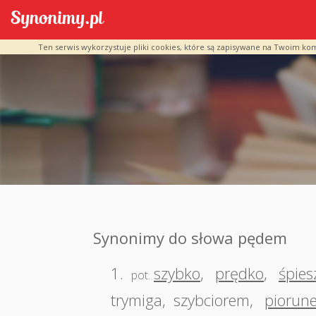
Ten serwis wykorzystuje pliki cookies, które są zapisywane na Twoim ko
Synonimy do słowa pędem
1.
szybko
,
prędko
,
śpies
pot.
trymiga
,
szybciorem
,
piorun