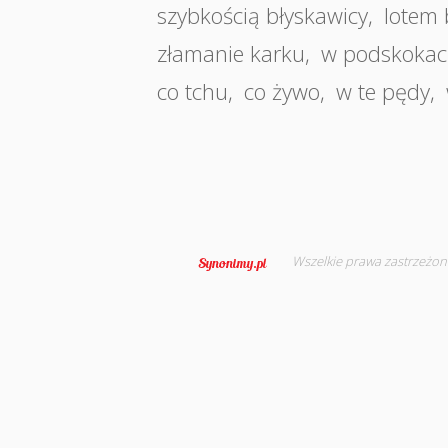
szybkością błyskawicy
,
lotem 
złamanie karku
,
w podskoka
co tchu
,
co żywo
,
w te pędy
,
Wszelkie prawa zastrzeżon