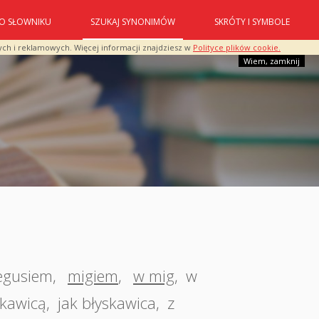
O SŁOWNIKU
SZUKAJ SYNONIMÓW
SKRÓTY I SYMBOLE
ych i reklamowych. Więcej informacji znajdziesz w
Polityce plików cookie.
Wiem, zamknij
egusiem
,
migiem
,
w mig
,
w
skawicą
,
jak błyskawica
,
z