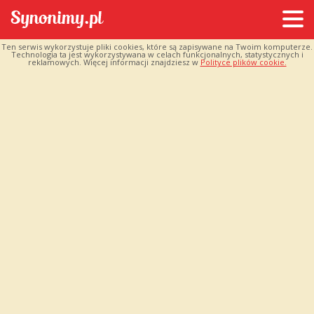
Ten serwis wykorzystuje pliki cookies, które są zapisywane na Twoim komputerze.
Technologia ta jest wykorzystywana w celach funkcjonalnych, statystycznych i
reklamowych. Więcej informacji znajdziesz w
Polityce plików cookie.