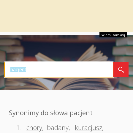
Wiem, zamknij
Synonimy do słowa pacjent
1.
chory
,
badany
,
kuracjusz
,