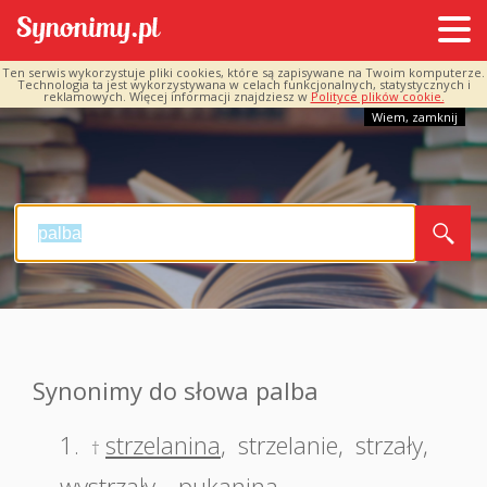
Ten serwis wykorzystuje pliki cookies, które są zapisywane na Twoim komputerze.
Technologia ta jest wykorzystywana w celach funkcjonalnych, statystycznych i
reklamowych. Więcej informacji znajdziesz w
Polityce plików cookie.
Wiem, zamknij
Synonimy do słowa palba
1.
strzelanina
,
strzelanie
,
strzały
,
†
wystrzały
,
pukanina