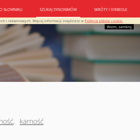
O SŁOWNIKU
SZUKAJ SYNONIMÓW
SKRÓTY I SYMBOLE
ych i reklamowych. Więcej informacji znajdziesz w
Polityce plików cookie.
Wiem, zamknij
ność
,
karność