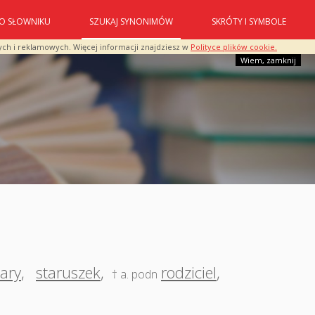
O SŁOWNIKU
SZUKAJ SYNONIMÓW
SKRÓTY I SYMBOLE
ych i reklamowych. Więcej informacji znajdziesz w
Polityce plików cookie.
Wiem, zamknij
tary
,
staruszek
,
rodziciel
,
† a. podn