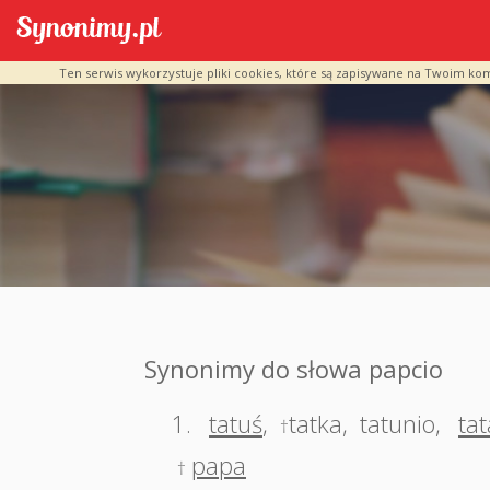
Ten serwis wykorzystuje pliki cookies, które są zapisywane na Twoim ko
Synonimy do słowa papcio
1.
tatuś
,
tatka
,
tatunio
,
tat
†
papa
†