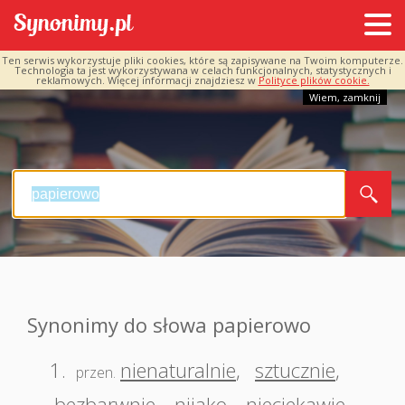
Ten serwis wykorzystuje pliki cookies, które są zapisywane na Twoim komputerze.
Technologia ta jest wykorzystywana w celach funkcjonalnych, statystycznych i
reklamowych. Więcej informacji znajdziesz w
Polityce plików cookie.
Wiem, zamknij
Synonimy do słowa papierowo
1.
nienaturalnie
,
sztucznie
,
przen.
bezbarwnie
,
nijako
,
nieciekawie
,