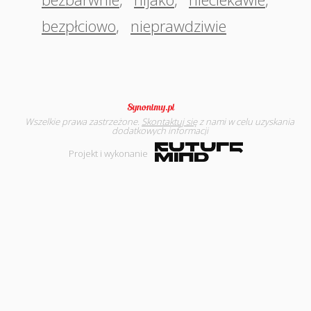
bezpłciowo
,
nieprawdziwie
Wszelkie prawa zastrzeżone.
Skontaktuj się
z nami w celu uzyskania
dodatkowych informacji
Projekt i wykonanie