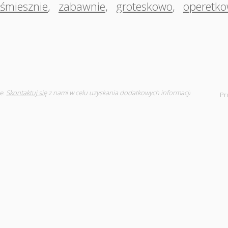
śmiesznie
,
zabawnie
,
groteskowo
,
operetk
e.
Skontaktuj się
z nami w celu uzyskania dodatkowych informacji
Pr