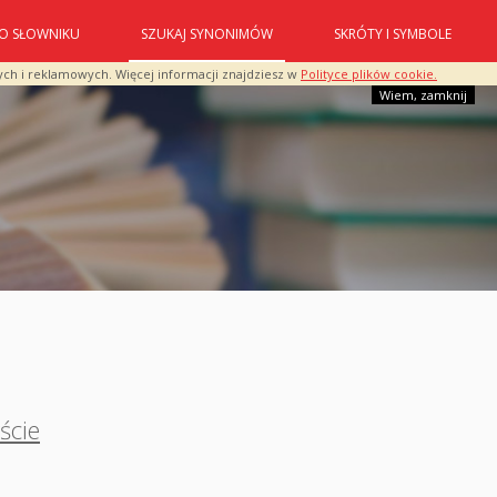
O SŁOWNIKU
SZUKAJ SYNONIMÓW
SKRÓTY I SYMBOLE
ych i reklamowych. Więcej informacji znajdziesz w
Polityce plików cookie.
Wiem, zamknij
ście