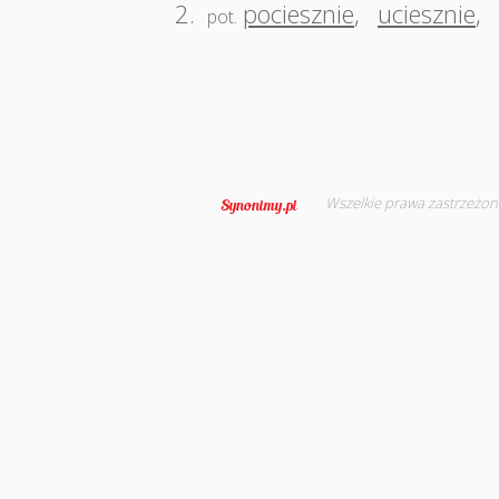
2.
pociesznie
,
uciesznie
,
pot.
Wszelkie prawa zastrzeżon