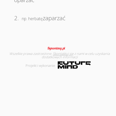
2.
zaparzać
np. herbatę
Wszelkie prawa zastrzeżone.
Skontaktuj się
z nami w celu uzyskania
dodatkowych informacji
Projekt i wykonanie