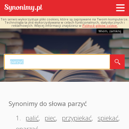
Ten serwis wykorzystuje pliki cookies, które są zapisywane na Twoim komputerze.
Technologia ta jest wykorzystywana w celach funkcjonalnych, statystycznych i
reklamowych. Więcej informacji znajdziesz w
Polityce plików cookie.
Wiem, zamknij
Synonimy do słowa parzyć
1.
palić
,
piec
,
przypiekać
,
spiekać
,
oparzać