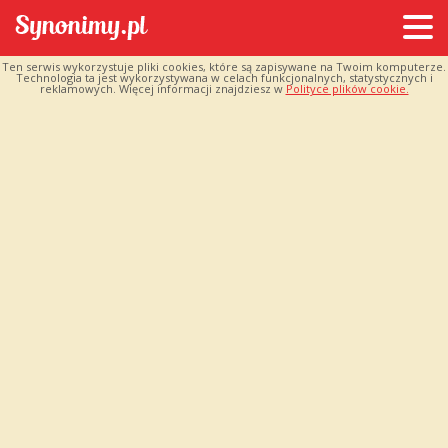
Ten serwis wykorzystuje pliki cookies, które są zapisywane na Twoim komputerze.
Technologia ta jest wykorzystywana w celach funkcjonalnych, statystycznych i
reklamowych. Więcej informacji znajdziesz w
Polityce plików cookie.