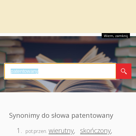
Wiem, zamknij
Synonimy do słowa patentowany
1.
wierutny
,
skończony
,
pot.przen.