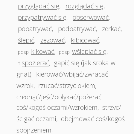
przyglądać się
,
rozglądać się
,
przypatrywać się
,
obserwować
,
popatrywać
,
podpatrywać
,
zerkać
,
ślepić
,
zezować
,
kibicować
,
kikować
,
wślepiać się
,
posp.
posp.
spozierać
,
gapić się (jak sroka w
†
gnat)
,
kierować/wbijać/zwracać
wzrok
,
rzucać/strzyc okiem
,
chłonąć/jeść/połykać/pożerać
coś/kogoś oczami/wzrokiem
,
strzyc/
ścigać oczami
,
obejmować coś/kogoś
spojrzeniem
,