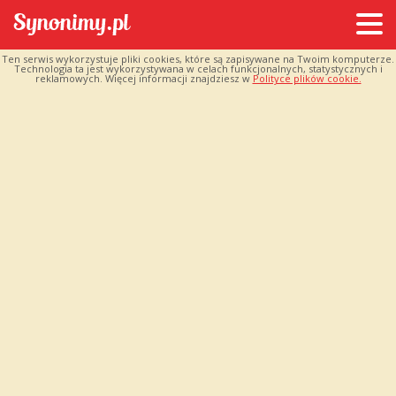
Ten serwis wykorzystuje pliki cookies, które są zapisywane na Twoim komputerze.
Technologia ta jest wykorzystywana w celach funkcjonalnych, statystycznych i
reklamowych. Więcej informacji znajdziesz w
Polityce plików cookie.