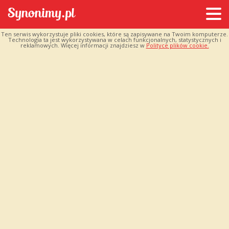
Ten serwis wykorzystuje pliki cookies, które są zapisywane na Twoim komputerze.
Technologia ta jest wykorzystywana w celach funkcjonalnych, statystycznych i
reklamowych. Więcej informacji znajdziesz w
Polityce plików cookie.