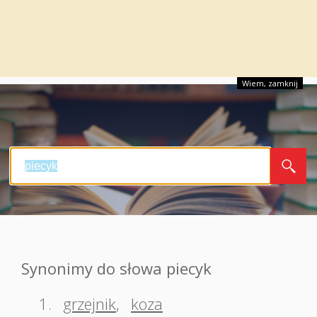
Wiem, zamknij
Synonimy do słowa piecyk
1.
grzejnik
,
koza