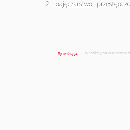
2.
pajęczarstwo
,
przestępcz
Wszelkie prawa zastrzeżon