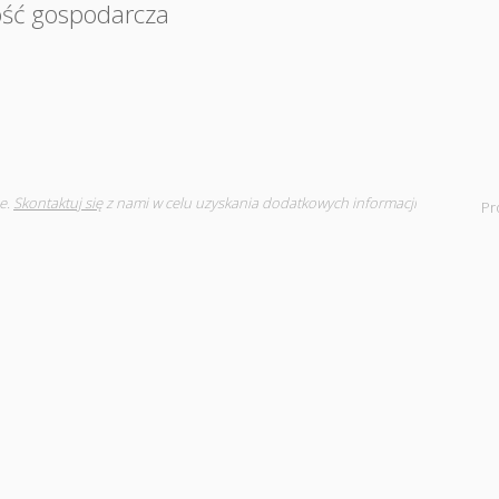
ość gospodarcza
e.
Skontaktuj się
z nami w celu uzyskania dodatkowych informacji
Pr